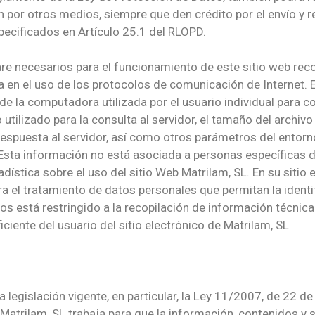
n por otros medios, siempre que den crédito por el envío y re
pecificados en Artículo 25.1 del RLOPD.
are necesarios para el funcionamiento de este sitio web rec
a en el uso de los protocolos de comunicación de Internet. 
e la computadora utilizada por el usuario individual para co
o utilizado para la consulta al servidor, el tamaño del archiv
respuesta al servidor, así como otros parámetros del entorn
Esta información no está asociada a personas específicas de 
dística sobre el uso del sitio Web Matrilam, SL. En su sitio e
a el tratamiento de datos personales que permitan la identif
os está restringido a la recopilación de información técnica 
iciente del usuario del sitio electrónico de Matrilam, SL
 legislación vigente, en particular, la Ley 11/2007, de 22 de
 Matrilam, SL trabaja para que la información, contenidos y 